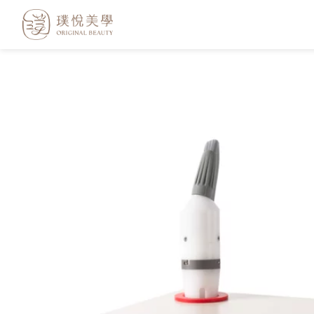
跳
至
主
要
內
容