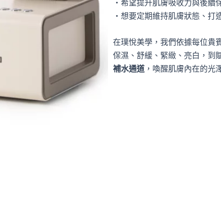
・希望提升肌膚吸收力與後續
・想要定期維持肌膚狀態、打
在璞悅美學，我們依據每位貴
保濕、舒緩、緊緻、亮白，到
補水通道
，喚醒肌膚內在的光