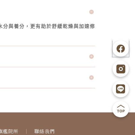
水分與養分，更有助於舒緩乾燥與加速修
F
I
L
B
b
g
i
a
n
c
e
k
1
t
o
旗艦院所
聯絡我們