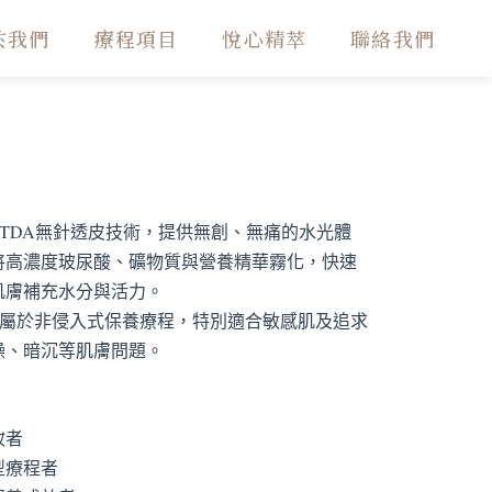
於我們
療程項目
悅心精萃
聯絡我們
利TDA無針透皮技術，提供無創、無痛的水光體
將高濃度玻尿酸、礦物質與營養精華霧化，快速
肌膚補充水分與活力。
O屬於非侵入式保養療程，特別適合敏感肌及追求
燥、暗沉等肌膚問題。
妝者
型療程者