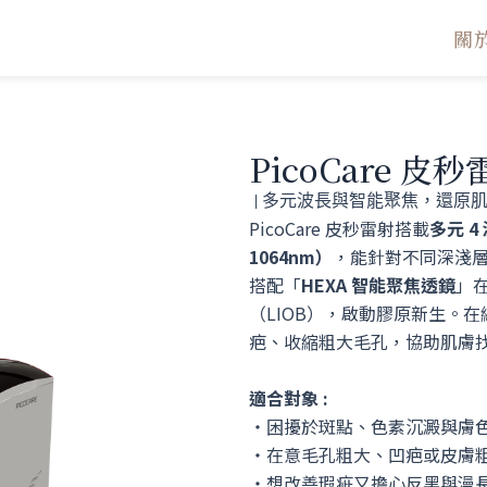
關
PicoCare 皮
| 多元波長與智能聚焦，還原
PicoCare 皮秒雷射搭載
多元 4
1064nm）
，能針對不同深淺
搭配「
HEXA 智能聚焦透鏡
」
（LIOB），啟動膠原新生。
疤、收縮粗大毛孔，協助肌膚
適合對象 :
・困擾於斑點、色素沉澱與膚
・在意毛孔粗大、凹疤或皮膚
・想改善瑕疵又擔心反黑與漫