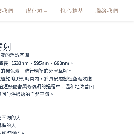
於我們
療程項目
悅心精萃
聯絡我們
秒雷射
肌膚的淨透基調
 波長（532nm、595nm、660nm、
層的黑色素，進行精準的分層瓦解。
在極短的脈衝時間內，於真皮層創造空泡效應
在縮短熱傷害與修復期的過程中，溫和地改善凹
找回勻淨通透的自然平衡。
色不均的人
粗糙的人
長修復期的人