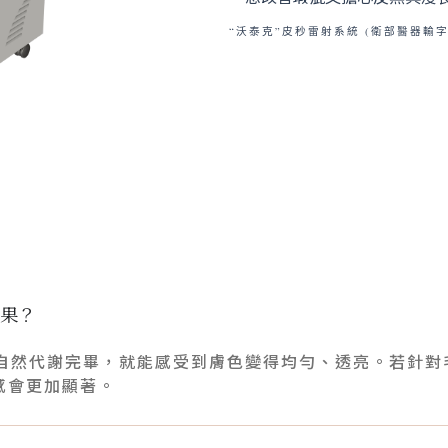
“沃泰克”皮秒雷射系統 (衛部醫器輸字第 
效果？
自然代謝完畢，就能感受到膚色變得均勻、透亮。若針對毛孔
感會更加顯著。