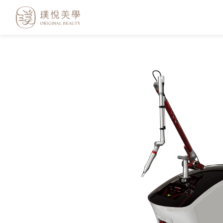
跳
至
主
要
內
容