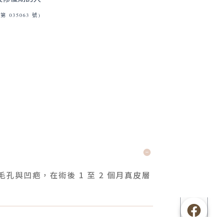
035063 號)
與凹疤，在術後 1 至 2 個月真皮層
F
I
L
B