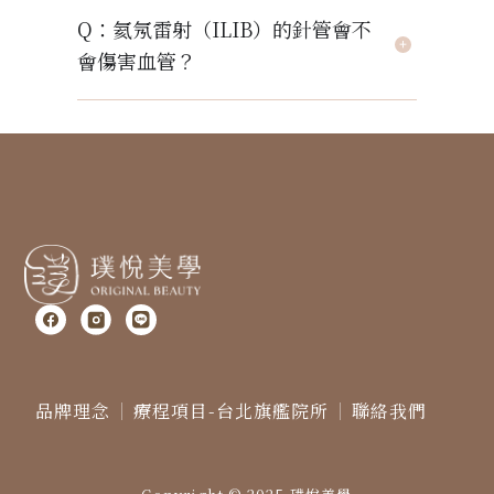
Q：氦氖雷射（ILIB）的針管會不
會傷害血管？
F
I
L
b
g
i
n
e
品牌理念
療程項目-台北旗艦院所
聯絡我們
1