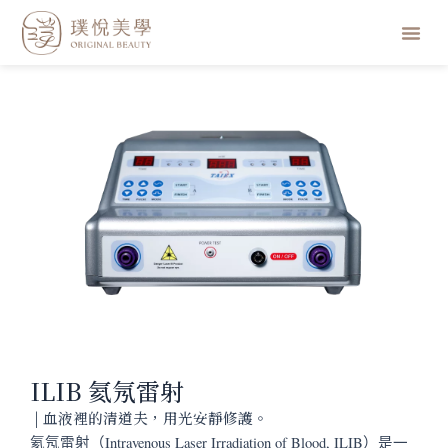
跳
選
至
主
單
要
內
容
ILIB 氦氖雷射
| 血液裡的清道夫，用光安靜修護。
氦氖雷射（Intravenous Laser Irradiation of Blood, ILIB）是一