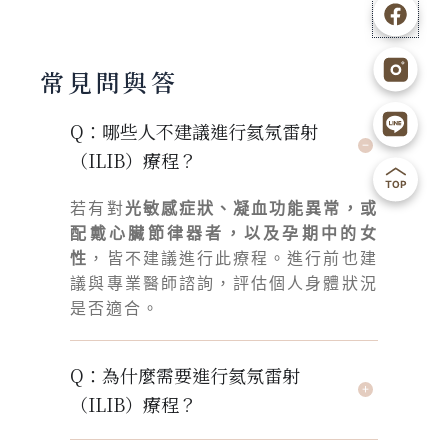
F
I
L
B
b
g
i
a
常見問與答
n
c
e
k
Q：哪些人不建議進行氦氖雷射
（ILIB）療程？
1
t
光敏感症狀、凝血功能異常，或
若有對
o
配戴心臟節律器者，以及孕期中的女
性
，皆不建議進行此療程。進行前也建
u
議與專業醫師諮詢，評估個人身體狀況
p
是否適合。
Q：為什麼需要進行氦氖雷射
（ILIB）療程？