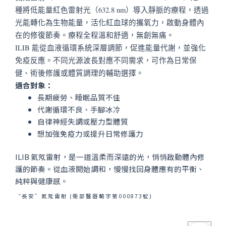
種將低能量紅色雷射光（632.8 nm）導入靜脈的療程，透過
光能轉化為生物能量，活化紅血球的攜氧力，啟動身體內
在的修復節奏。療程全程溫和舒適，無創無痛。
ILIB 能從血液循環系統深層調節，促進能量代謝，並強化
免疫反應。不同光源波長對應不同需求，可作為日常保
健、術後修護或體質調理的輔助選擇。
適合對象：
長期疲勞、睡眠品質不佳
代謝循環不良、手腳冰冷
自律神經失調或壓力型體質
想加強免疫力或提升日常修護力
ILIB 氦氖雷射，是一道溫柔而深遠的光，悄悄啟動體內修
護的節奏。從血液開始調和，慢慢找回身體應有的平衡、
純粹與健康感。
“長安”氦氖雷射 (衛部醫器輸字第000873號)