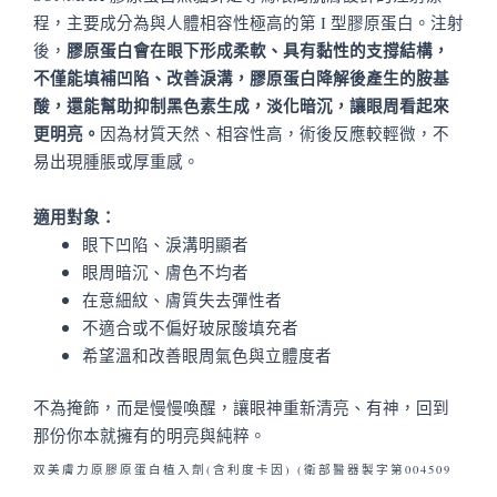
程，主要成分為與人體相容性極高的第 I 型膠原蛋白。注射
膠原蛋白會在眼下形成柔軟、具有黏性的支撐結構，
後，
不僅能填補凹陷、改善淚溝，膠原蛋白降解後產生的胺基
酸，還能幫助抑制黑色素生成，淡化暗沉，讓眼周看起來
更明亮。
因為材質天然、相容性高，術後反應較輕微，不
易出現腫脹或厚重感。
適用對象：
眼下凹陷、淚溝明顯者
眼周暗沉、膚色不均者
在意細紋、膚質失去彈性者
不適合或不偏好玻尿酸填充者
希望溫和改善眼周氣色與立體度者
不為掩飾，而是慢慢喚醒，讓眼神重新清亮、有神，回到
那份你本就擁有的明亮與純粹。
双美膚力原膠原蛋白植入劑(含利度卡因) (衛部醫器製字第004509