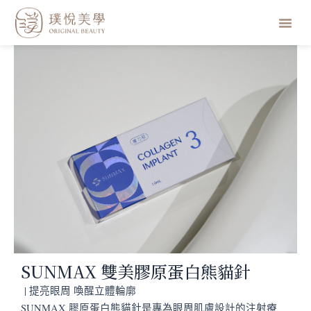
跳
選
至
主
單
要
內
容
SUNMAX 雙美膠原蛋白熊貓針
| 提亮眼周 喚醒立體輪廓
SUNMAX 膠原蛋白熊貓針是專為眼周肌膚設計的注射療