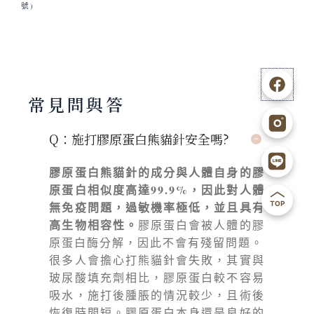
號)
F
I
L
B
常見問與答
b
g
i
a
n
c
Q：施打膠原蛋白熊貓針安全嗎?
e
k
膠原蛋白熊貓針的成分與人體自身的膠
原蛋白相似度高達99.9%，因此對人體
1
t
無免疫問題，過敏機率極低，並且具有
高生物相容性。
膠原蛋白會被人體的膠
o
原蛋白酶分解，因此不會有殘留問題。
u
很多人會擔心打熊貓針會失敗，其實與
玻尿酸填充劑相比，膠原蛋白較不容易
p
吸水，施打後腫脹的情況較少，且術後
恢復時間短。膠原蛋白本身還是良好的