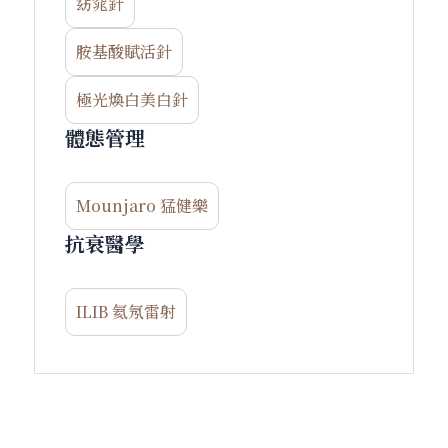
窈窕針
胺基酸賦活針
極光煥白美白針
體態管理
Mounjaro 猛健樂
抗衰醫學
ILIB 氦氖雷射