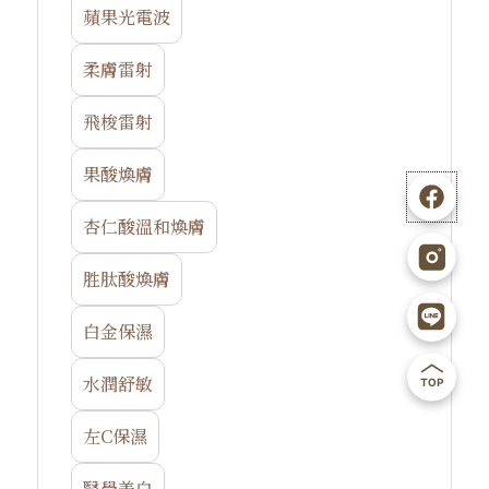
蘋果光電波
柔膚雷射
飛梭雷射
F
I
L
B
果酸煥膚
b
g
i
a
杏仁酸溫和煥膚
n
c
胜肽酸煥膚
e
k
白金保濕
1
t
水潤舒敏
o
左C保濕
醫學美白