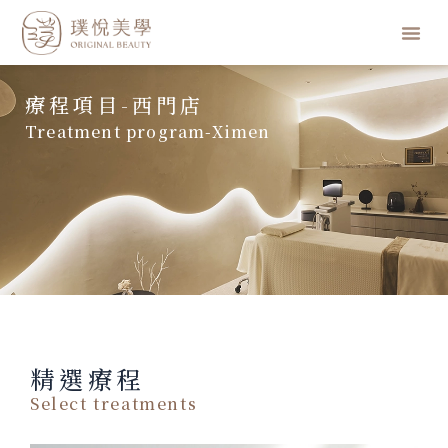
跳
選
至
主
單
要
療程項目-西門店
內
容
Treatment program-Ximen
精選療程
Select treatments